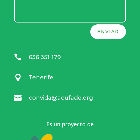
ENVIAR

636 351 179

Tenerife

convida@acufade.org
Es un proyecto de