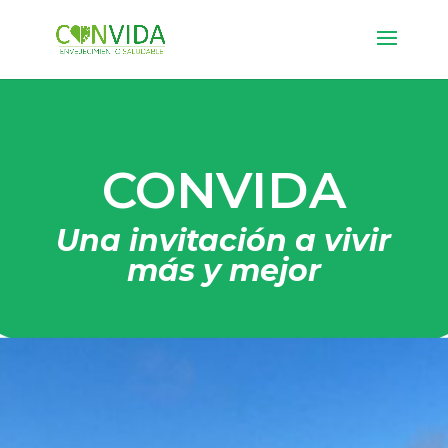
Nota:
este
sitio
web
incluye
un
sistema
CONVIDA
de
accesibilidad.
Una invitación a vivir
más y mejor