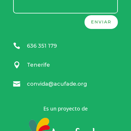
ENVIAR

636 351 179

Tenerife

convida@acufade.org
Es un proyecto de