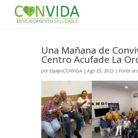
Nota:
este
sitio
web
incluye
un
sistema
Una Mañana de Convive
de
Centro Acufade La Or
accesibilidad.
Presione
por
EquipoCONVIDA
|
Ago 25, 2025
|
Ponte al 
Control-
F11
para
ajustar
el
sitio
web
a
las
personas