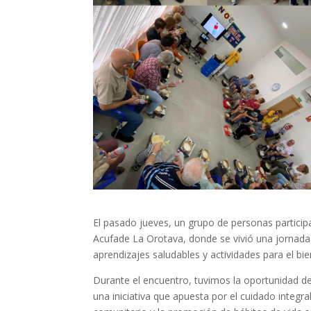
con
discapacidad
visual
que
están
usando
un
lector
de
pantalla;
Presione
Control-
F10
El pasado jueves, un grupo de personas particip
para
Acufade La Orotava, donde se vivió una jornad
abrir
aprendizajes saludables y actividades para el bie
un
menú
Durante el encuentro, tuvimos la oportunidad d
de
una iniciativa que apuesta por el cuidado integra
accesibilidad.