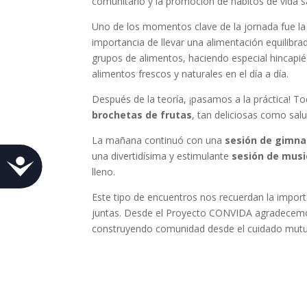
comunitario y la promoción de hábitos de vida s
Uno de los momentos clave de la jornada fue l
importancia de llevar una alimentación equilibr
grupos de alimentos, haciendo especial hincapié
alimentos frescos y naturales en el día a día.
Después de la teoría, ¡pasamos a la práctica! 
brochetas de frutas
, tan deliciosas como sal
La mañana continuó con una
sesión de gimna
una divertidísima y estimulante
sesión de musi
Accesibilidad
lleno.
Este tipo de encuentros nos recuerdan la importa
juntas. Desde el Proyecto CONVIDA agradecemos
construyendo comunidad desde el cuidado mut