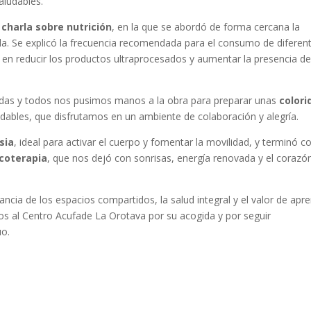
aludables.
a
charla sobre nutrición
, en la que se abordó de forma cercana la
ada. Se explicó la frecuencia recomendada para el consumo de diferen
 en reducir los productos ultraprocesados y aumentar la presencia d
Todas y todos nos pusimos manos a la obra para preparar unas
colori
udables, que disfrutamos en un ambiente de colaboración y alegría.
sia
, ideal para activar el cuerpo y fomentar la movilidad, y terminó c
coterapia
, que nos dejó con sonrisas, energía renovada y el corazó
ncia de los espacios compartidos, la salud integral y el valor de apr
 al Centro Acufade La Orotava por su acogida y por seguir
uo.